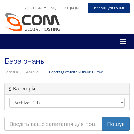
Українська
Вхід
Реєстрація
Переглянути кошик
Пере
наві
База знань
Головна
База знань
Перегляд статей з мітками Huawei
Категорія