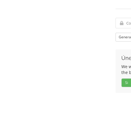
Genera
Úne
We wo
the 
Si