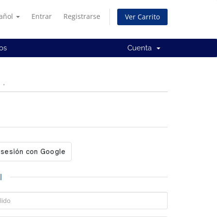
añol
Entrar
Registrarse
Ver Carrito
os
Cuenta
.
l