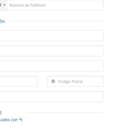
1
ión
l
cados con *)