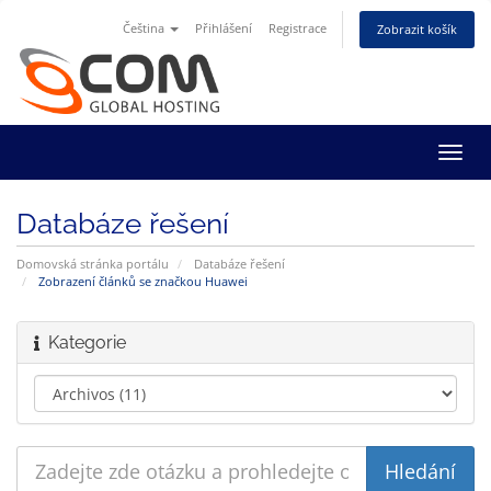
Čeština
Přihlášení
Registrace
Zobrazit košík
Přep
navig
Databáze řešení
Domovská stránka portálu
Databáze řešení
Zobrazení článků se značkou Huawei
Kategorie