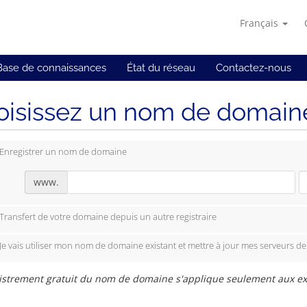
Français
Base de connaissances
État du réseau
Contactez-nous
isissez un nom de domaine.
Enregistrer un nom de domaine
www.
Transfert de votre domaine depuis un autre registraire
Je vais utiliser mon nom de domaine existant et mettre à jour mes serveurs d
istrement gratuit du nom de domaine s'applique seulement aux ext