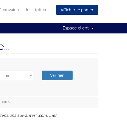
Connexion
Inscription
Afficher le panier
Espace client
..
Vérifier
e noms
ensions suivantes: .com, .net