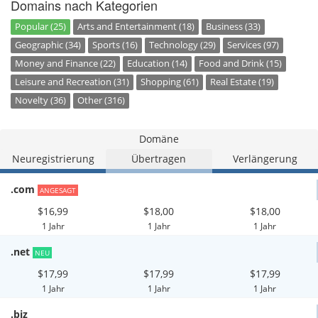
Domains nach Kategorien
Popular (25)
Arts and Entertainment (18)
Business (33)
Geographic (34)
Sports (16)
Technology (29)
Services (97)
Money and Finance (22)
Education (14)
Food and Drink (15)
Leisure and Recreation (31)
Shopping (61)
Real Estate (19)
Novelty (36)
Other (316)
Domäne
Neuregistrierung
Übertragen
Verlängerung
.com
ANGESAGT
$16,99
$18,00
$18,00
1 Jahr
1 Jahr
1 Jahr
.net
NEU
$17,99
$17,99
$17,99
1 Jahr
1 Jahr
1 Jahr
.biz